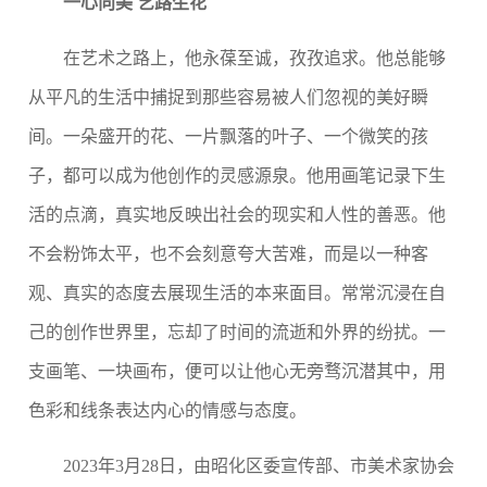
一心向美 艺路生花
在艺术之路上，他永葆至诚，孜孜追求。他总能够
从平凡的生活中捕捉到那些容易被人们忽视的美好瞬
间。一朵盛开的花、一片飘落的叶子、一个微笑的孩
子，都可以成为他创作的灵感源泉。他用画笔记录下生
活的点滴，真实地反映出社会的现实和人性的善恶。他
不会粉饰太平，也不会刻意夸大苦难，而是以一种客
观、真实的态度去展现生活的本来面目。常常沉浸在自
己的创作世界里，忘却了时间的流逝和外界的纷扰。一
支画笔、一块画布，便可以让他心无旁骛沉潜其中，用
色彩和线条表达内心的情感与态度。
2023
年
3
月
28
日，由昭化区委宣传部、市美术家协会