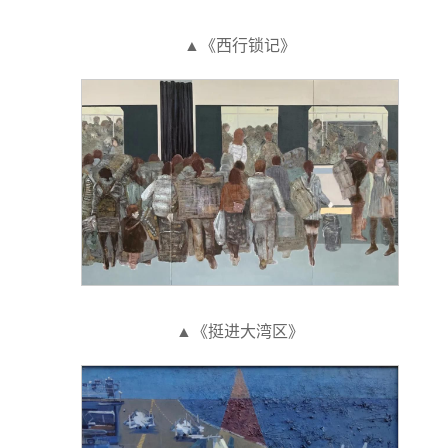
▲《西行锁记》
▲《挺进大湾区》