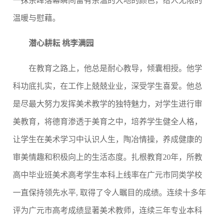
一抹余晖落幕瞬间留有余温的大地的颜色，给人无限的
温暖与慰藉。
潜心耕耘 桃李满园
在教育之路上，他总是耐心教导，倾囊相授。他学
科功底扎实，在工作上兢兢业业，深受学生喜爱。他总
是尽最大努力发挥美术教学的独特魅力，对学生进行审
美教育，将德育渗透于美育之中，培养学生健全人格，
让学生在美术学习中认识人生，陶冶情操，养成健康的
审美情趣和积极向上的生活态度。扎根教育
20
年，所教
高中毕业班美术高考学生本科上线率在广元市同类学校
一直保持领先水平
,
取得了令人瞩目的成绩。连续十多年
评为广元市高考成绩显著美术教师，连续三年专业本科