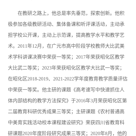
在教研之路上，他总是率先垂范，探索创新。他积
极参加各级教研活动、集体备课和听评课活动，主动承
担学校公开课，主动上示范课，提高教学水平和教学艺
术。
2011
年
12
月，在广元市高中阶段学校教师大比武美
术学科讲课决赛中荣获一等奖；
2017
年荣获昭化区教学
大比武二等奖；
2023
年荣获昭化区教学大比武一等奖；
在昭化区
2018-2019
、
2021-2022
学年度教育教学质量评估
中荣获一等奖。他主研的课题《高考速写中快速抓住人
体内部结构的教学方法探究》于
2016
年
3
月荣获昭化区第
二届教育科研优秀成果三等奖；主研课题《农村普通高
中美育实践活动校本课程建设研究》荣获四川省教育科
研课题
2020
年度阶段研究成果三等奖；
2020
年
8
月，他的