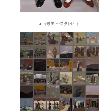
▲《
最美不过夕阳红
》