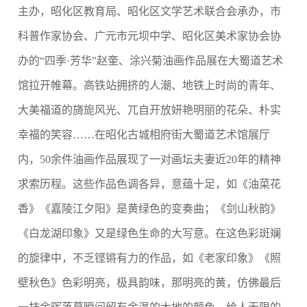
主办，昭化区教育局、昭化区文学艺术联合会承办，市
科普作家协会、广元市元坝中学、昭化区美术家协会协
办的“四季·芳华”赵奎、涂兴菊油画作品展在大蜀道艺术
馆拉开帷幕。高铁站拥挤的人潮、地铁上时尚的青年、
大美福道的旖旎风光、兀自开放妍艳明丽的花朵、朴实
幸福的笑容……在昭化古城相府街大蜀道艺术馆展厅
内，
50
余件油画作品展现了一对画坛夫妻近
20
年的精神
求索历程。这些作品色调各异，意蕴十足，如《油菜花
香》《嘉陵江夕阳》是黄绿色的变奏曲；《剑山秋韵》
《白龙湖印象》又是绿色生命的大写意。在这色彩斑斓
的旋律中，不乏铿锵有力的作品，如《老家印象》《照
壁秋色》色彩明亮，极具韵味，那明亮的黄，仿佛最后