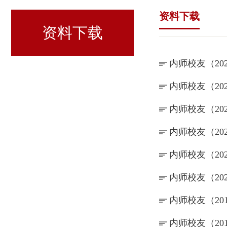
资料下载
资料下载
内师校友（20
内师校友（20
内师校友（20
内师校友（20
内师校友（20
内师校友（20
内师校友（20
内师校友（20