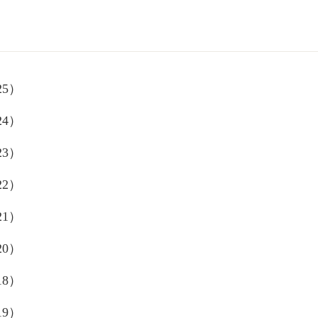
25）
24）
23）
22）
21）
20）
18）
19）