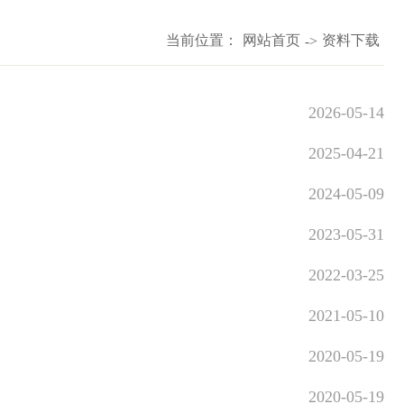
当前位置：
网站首页
资料下载
->
2026-05-14
2025-04-21
2024-05-09
2023-05-31
2022-03-25
2021-05-10
2020-05-19
2020-05-19