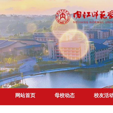
网站首页
母校动态
校友活