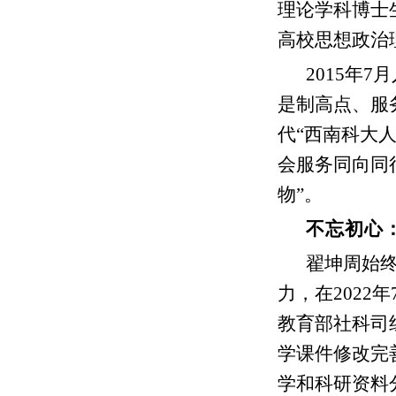
理论学科博士
高校思想政治
2015年
是制高点、服
代“西南科大
会服务同向同
物”。
不忘初心
翟坤周始
力，在202
教育部社科司
学课件修改完
学和科研资料