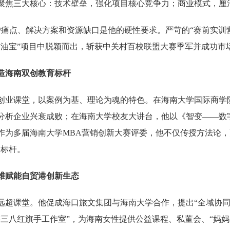
聚焦三大核心：技术壁垒，强化项目核心竞争力；商业模式，厘
户痛点、解决方案和资源缺口是他的硬性要求。严苛的“赛前实训营
省油宝”项目中脱颖而出，斩获中关村百校联盟大赛季军并成功市
造海南双创教育标杆
创业课堂，以案例为基、理论为魂的特色。在海南大学国际商学院
分析企业兴衰成败；在海南大学校友大讲台，他以《智变——数字
作为多届海南大学MBA营销创新大赛评委，他不仅传授方法论
的标杆。
维赋能自贸港创新生态
远超课堂。他促成海口旅文集团与海南大学合作，提出“全域协同·
芬三八红旗手工作室”，为海南女性提供公益课程、私董会、“妈妈