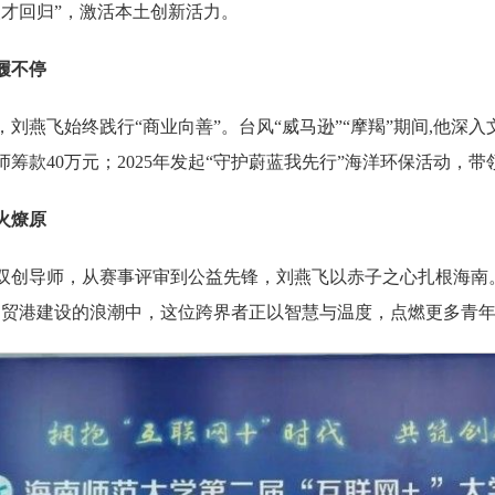
人才回归”，激活本土创新活力。
履不停
，刘燕飞始终践行“商业向善”。台风“威马逊”“摩羯”期间,他深
筹款40万元；2025年发起“守护蔚蓝我先行”海洋环保活动，带
火燎原
双创导师，从赛事评审到公益先锋，刘燕飞以赤子之心扎根海南
自贸港建设的浪潮中，这位跨界者正以智慧与温度，点燃更多青